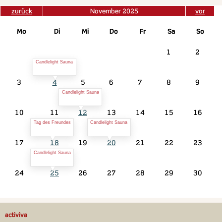
zurück
November 2025
vor
Mo
Di
Mi
Do
Fr
Sa
So
1
2
Candlelight Sauna
3
4
5
6
7
8
9
Candlelight Sauna
10
11
12
13
14
15
16
Tag des Freundes
Candlelight Sauna
17
18
19
20
21
22
23
Candlelight Sauna
24
25
26
27
28
29
30
activiva